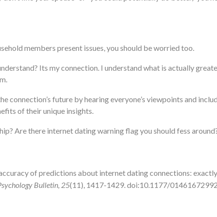
usehold members present issues, you should be worried too.
derstand? Its my connection. I understand what is actually greatest
em.
the connection’s future by hearing everyone’s viewpoints and inclu
fits of their unique insights.
hip? Are there internet dating warning flag you should fess around
accuracy of predictions about internet dating connections: exactly
Psychology Bulletin, 25
(11), 1417-1429. doi:10.1177/014616729