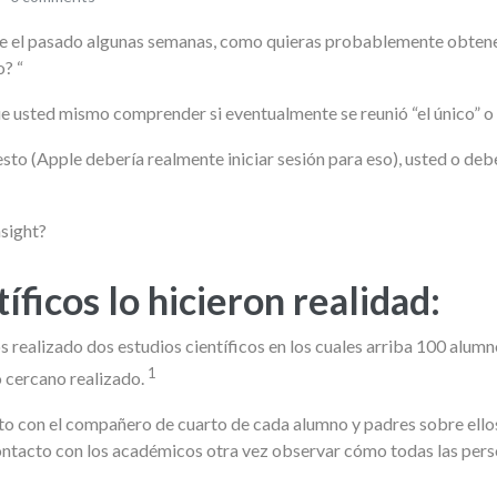
te el pasado algunas semanas, como quieras probablemente obtene
? “
e usted mismo comprender si eventualmente se reunió “el único” o
esto (Apple debería realmente iniciar sesión para eso), usted o de
nsight?
ficos lo hicieron realidad:
s realizado dos estudios científicos en los cuales arriba 100 alu
1
o cercano realizado.
cto con el compañero de cuarto de cada alumno y padres sobre ell
contacto con los académicos otra vez observar cómo todas las pers