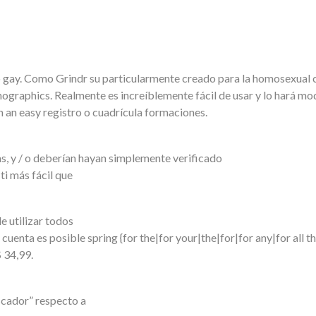
o gay. Como Grindr su particularmente creado para la homosexual c
aphics. Realmente es increíblemente fácil de usar y lo hará modif
in an easy registro o cuadrícula formaciones.
s, y / o deberían hayan simplemente verificado
ti más fácil que
 utilizar todos
cuenta es posible spring {for the|for your|the|for|for any|for all 
 34,99.
scador” respecto a