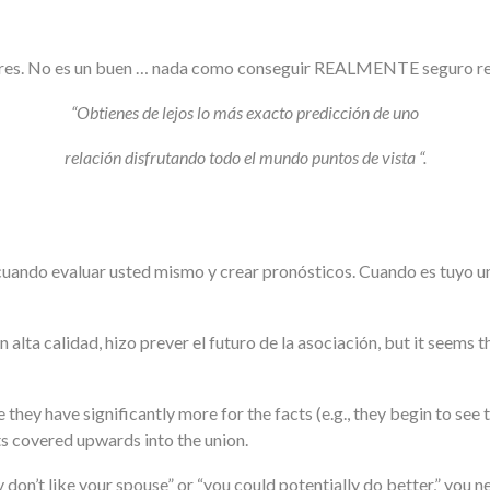
ctores. No es un buen … nada como conseguir REALMENTE seguro res
“Obtienes de lejos lo más exacto predicción de uno
relación disfrutando todo el mundo puntos de vista “.
l cuando evaluar usted mismo y crear pronósticos. Cuando es tuyo u
alta calidad, hizo prever el futuro de la asociación, but it seems 
hey have significantly more for the facts (e.g., they begin to see t
ts covered upwards into the union.
ly don’t like your spouse” or “you could potentially do better,” you 