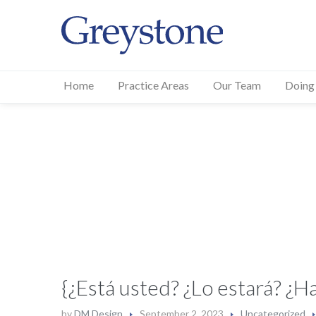
Home
Practice Areas
Our Team
Doing
{¿Está usted? ¿Lo estará? ¿
by
DM Design
September 2, 2023
Uncategorized