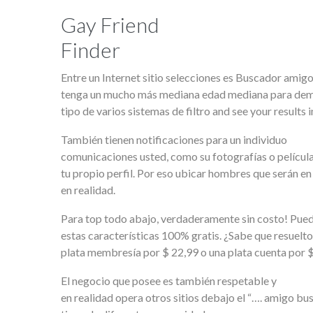
Gay Friend
Finder
Entre un Internet sitio selecciones es Buscador amig
tenga un mucho más mediana edad mediana para demogr
tipo de varios sistemas de filtro and see your results 
También tienen notificaciones para un individuo
comunicaciones usted, como su fotografías o película
tu propio perfil. Por eso ubicar hombres que serán en 
en realidad.
Para top todo abajo, verdaderamente sin costo! Puede
estas características 100% gratis. ¿Sabe que resuelto 
plata membresía por $ 22,99 o una plata cuenta por $
El negocio que posee es también respetable y
en realidad opera otros sitios debajo el “…. amigo bu