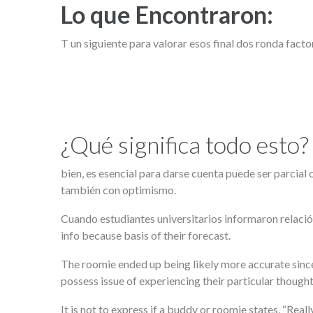
Lo que Encontraron:
T un siguiente para valorar esos final dos ronda fa
¿Qué significa todo esto?
bien, es esencial para darse cuenta puede ser parcia
también con optimismo.
Cuando estudiantes universitarios informaron relación 
info because basis of their forecast.
The roomie ended up being likely more accurate since t
possess issue of experiencing their particular though
It is not to express if a buddy or roomie states, “Real