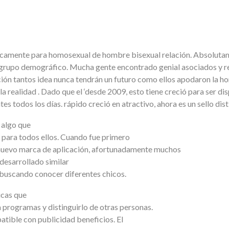
cíficamente para homosexual de hombre bisexual relación. Absoluta
 grupo demográfico. Mucha gente encontrado genial asociados y re
ción tantos idea nunca tendrán un futuro como ellos apodaron la h
la realidad . Dado que el ‘desde 2009, esto tiene creció para ser d
 todos los días. rápido creció en atractivo, ahora es un sello dist
 algo que
e para todos ellos. Cuando fue primero
 nuevo marca de aplicación, afortunadamente muchos
 desarrollado similar
 buscando conocer diferentes chicos.
icas que
 programas y distinguirlo de otras personas.
patible con publicidad beneficios. El